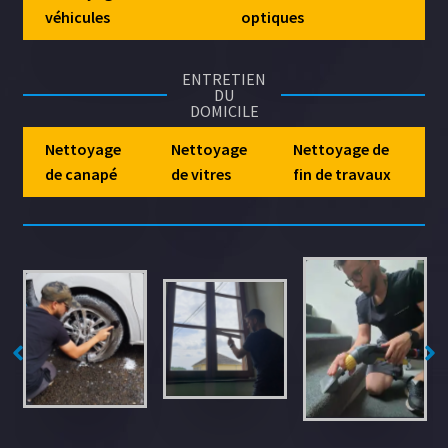
véhicules
optiques
ENTRETIEN
DU
DOMICILE
Nettoyage
Nettoyage
Nettoyage de
de canapé
de vitres
fin de travaux