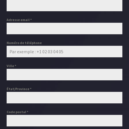
Devenir partenaire Clean’In Car
Adresse email
*
Numéro de téléphone
Ville
*
État/Province
*
Code postal
*