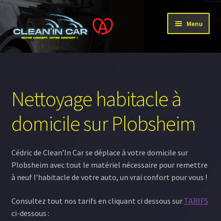
Aller
Aller
Menu
à
au
la
contenu
Accueil
navigation
Ouvrir
Prestations
le
Nettoyage habitacle à
menu
Ouvrir
Professionnel
enfant
le
domicile sur Plobsheim
menu
Notre travail
enfant
Cédric de Clean’In Car se déplace à votre domicile sur
Ouvrir
Qui sommes nous ?
Plobsheim avec tout le matériel nécessaire pour remettre
le
à neuf l’habitacle de votre auto, un vrai confort pour vous !
menu
enfant
Consultez tout nos tarifs en cliquant ci dessous sur
TARIFS
ci-dessous :