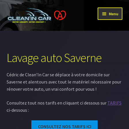
Aller
Aller
Menu
à
au
la
contenu
Accueil
navigation
Ouvrir
Prestations
le
Lavage auto Saverne
menu
Ouvrir
Professionnel
enfant
le
menu
Cédric de Clean’In Car se déplace à votre domicile sur
Notre travail
enfant
Saverne et alentours avec tout le matériel nécessaire pour
rénover votre auto, un vrai confort pour vous !
Ouvrir
Qui sommes nous ?
le
Consultez tout nos tarifs en cliquant ci dessous sur
TARIFS
menu
ci-dessous :
enfant
CONSULTEZ NOS TARIFS ICI